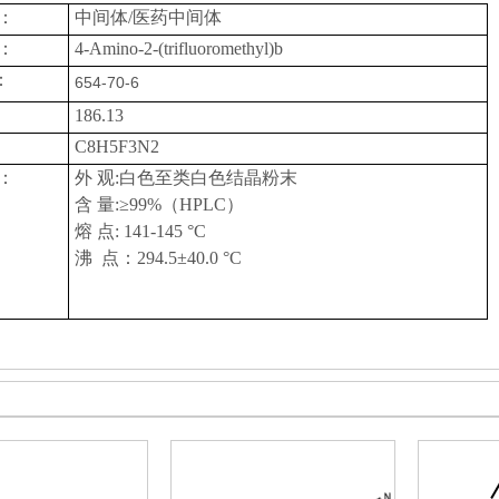
：
中间体
/医药中间体
：
4-Amino-2-(trifluoromethyl)b
：
654-70-6
186.13
C8H5F3N2
：
外
观:
白色至类白色结晶粉末
含
量:≥9
9
%（HPLC）
熔
点: 141-145 °C
沸
点：
294.5±40.0 °C