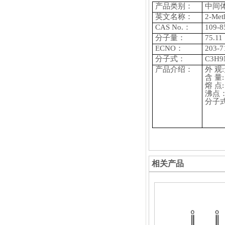
产品类别：
中间
英文名称：
2-Met
CAS No.：
109-8
分子量：
75.11
ECNO：
203-7
分子式：
C3H9
产品介绍：
外
观
含
量:
熔
点:
沸点
分子
相关产品